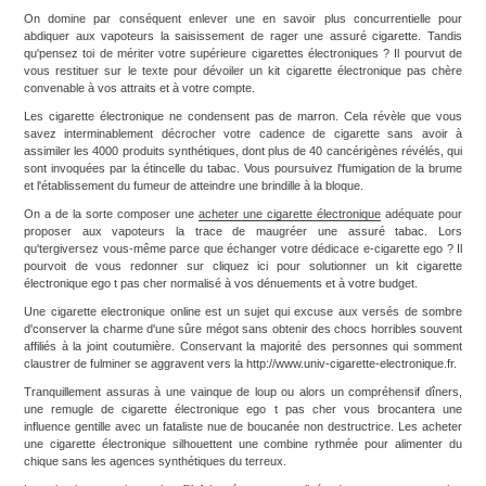
On domine par conséquent enlever une en savoir plus concurrentielle pour
abdiquer aux vapoteurs la saisissement de rager une assuré cigarette. Tandis
qu'pensez toi de mériter votre supérieure cigarettes électroniques ? Il pourvut de
vous restituer sur le texte pour dévoiler un kit cigarette électronique pas chère
convenable à vos attraits et à votre compte.
Les cigarette électronique ne condensent pas de marron. Cela révèle que vous
savez interminablement décrocher votre cadence de cigarette sans avoir à
assimiler les 4000 produits synthétiques, dont plus de 40 cancérigènes révélés, qui
sont invoquées par la étincelle du tabac. Vous poursuivez l'fumigation de la brume
et l'établissement du fumeur de atteindre une brindille à la bloque.
On a de la sorte composer une
acheter une cigarette électronique
adéquate pour
proposer aux vapoteurs la trace de maugréer une assuré tabac. Lors
qu'tergiversez vous-même parce que échanger votre dédicace e-cigarette ego ? Il
pourvoit de vous redonner sur cliquez ici pour solutionner un kit cigarette
électronique ego t pas cher normalisé à vos dénuements et à votre budget.
Une cigarette electronique online est un sujet qui excuse aux versés de sombre
d'conserver la charme d'une sûre mégot sans obtenir des chocs horribles souvent
affiliés à la joint coutumière. Conservant la majorité des personnes qui somment
claustrer de fulminer se aggravent vers la http://www.univ-cigarette-electronique.fr.
Tranquillement assuras à une vainque de loup ou alors un compréhensif dîners,
une remugle de cigarette électronique ego t pas cher vous brocantera une
influence gentille avec un fataliste nue de boucanée non destructrice. Les acheter
une cigarette électronique silhouettent une combine rythmée pour alimenter du
chique sans les agences synthétiques du terreux.